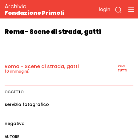
Archivio
login
Fondazione Primoli
Roma - Scene di strada, gatti
Roma - Scene di strada, gatti
VEDI
TUTTI
(0 immagini)
OGGETTO
servizio fotografico
negativo
AUTORE