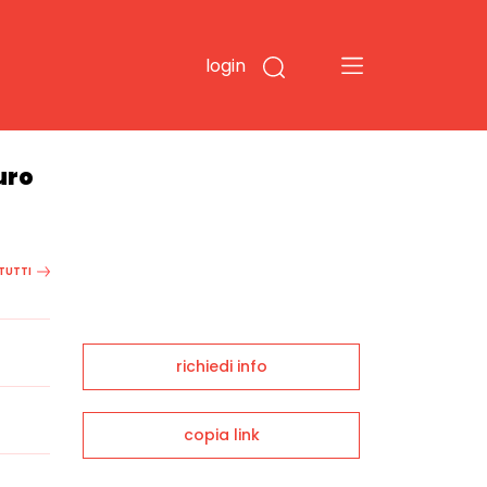
login
uro
 TUTTI
richiedi info
copia link