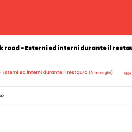
k road - Esterni ed interni durante il resta
 Esterni ed interni durante il restauro
(0 immagini)
VEDI
co