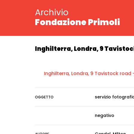
Archivio
Fondazione Primoli
Inghilterra, Londra, 9 Tavistoc
Inghilterra, Londra, 9 Tavistock road -
servizio fotografi
OGGETTO
negativo