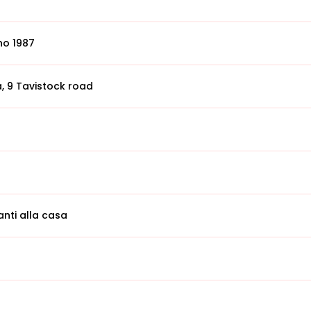
no 1987
a, 9 Tavistock road
nti alla casa