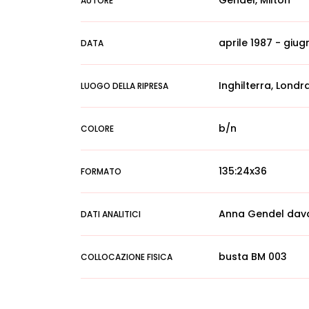
Gendel, Milton
AUTORE
aprile 1987 - giug
DATA
Inghilterra, Londr
LUOGO DELLA RIPRESA
b/n
COLORE
135:24x36
FORMATO
Anna Gendel dava
DATI ANALITICI
busta BM 003
COLLOCAZIONE FISICA