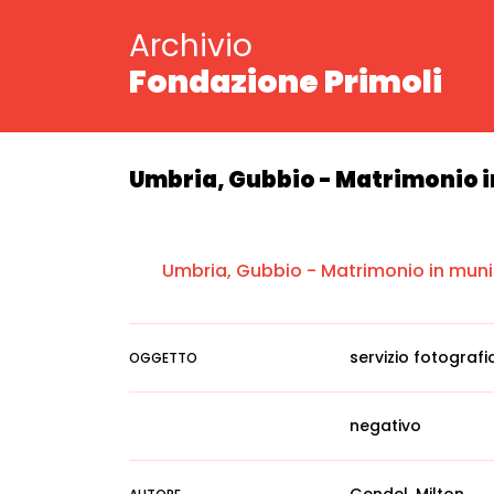
Archivio
Fondazione Primoli
Umbria, Gubbio - Matrimonio i
Umbria, Gubbio - Matrimonio in munic
servizio fotografi
OGGETTO
negativo