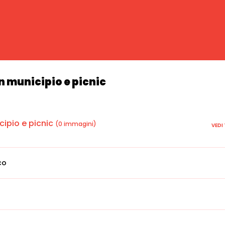
n municipio e picnic
ipio e picnic
(0 immagini)
VEDI
co