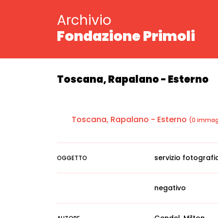
Archivio
Fondazione Primoli
Toscana, Rapalano - Esterno
Toscana, Rapalano - Esterno
(0 immag
servizio fotografi
OGGETTO
negativo