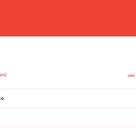
ini)
VEDI
co