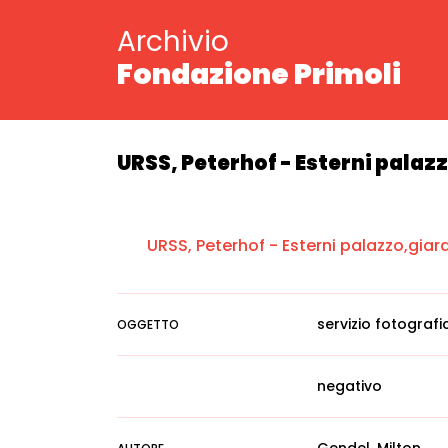
Archivio
Fondazione Primoli
URSS, Peterhof - Esterni palazz
URSS, Peterhof - Esterni palazzo,giardi
servizio fotografi
OGGETTO
negativo