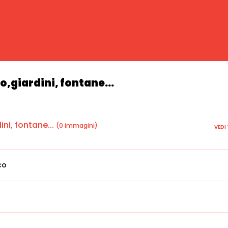
o,giardini, fontane...
ni, fontane...
(0 immagini)
VEDI
co