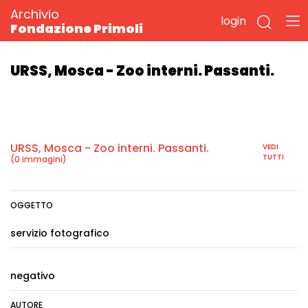
Archivio
login
Fondazione Primoli
URSS, Mosca - Zoo interni. Passanti.
URSS, Mosca - Zoo interni. Passanti.
VEDI
TUTTI
(0 immagini)
OGGETTO
servizio fotografico
negativo
AUTORE