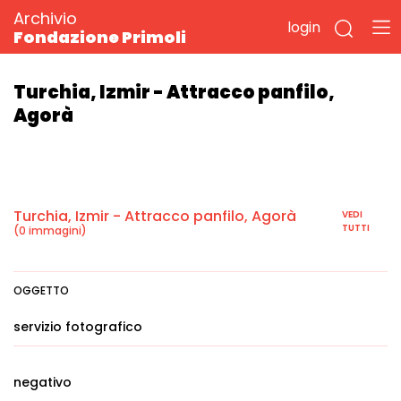
Archivio
login
Fondazione Primoli
Turchia, Izmir - Attracco panfilo,
Agorà
Turchia, Izmir - Attracco panfilo, Agorà
VEDI
TUTTI
(0 immagini)
OGGETTO
servizio fotografico
negativo