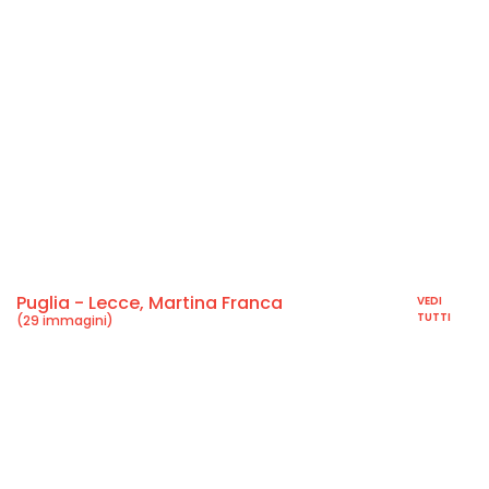
Puglia - Lecce, Martina Franca
VEDI
TUTTI
(29 immagini)