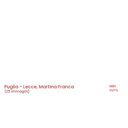
Puglia - Lecce, Martina Franca
VEDI
TUTTI
(29 immagini)