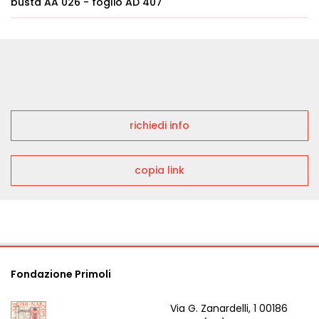
busta AA 026 - foglio AD 407
richiedi info
copia link
Fondazione Primoli
Via G. Zanardelli, 1 00186