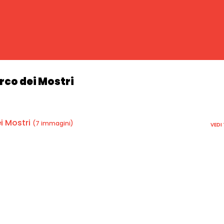
rco dei Mostri
i Mostri
(7 immagini)
VEDI