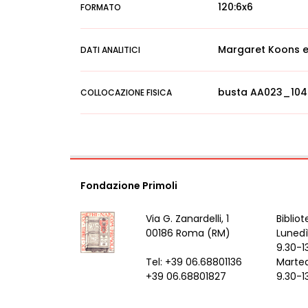
120:6x6
FORMATO
Margaret Koons e
DATI ANALITICI
busta AA023_104
COLLOCAZIONE FISICA
Fondazione Primoli
Via G. Zanardelli, 1
Bibliot
00186 Roma (RM)
Lunedì
9.30-1
Tel: +39 06.68801136
Marted
+39 06.68801827
9.30-1