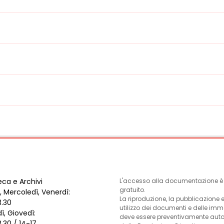
eca e Archivi
L'accesso alla documentazione è l
gratuito.
, Mercoledì, Venerdì:
La riproduzione, la pubblicazione 
3.30
utilizzo dei documenti e delle im
ì, Giovedì:
deve essere preventivamente auto
3.30 / 14-17