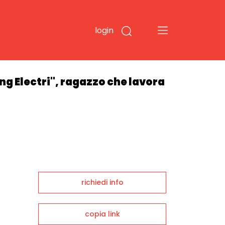
login
ng Electri", ragazzo che lavora
richiedi info
copia link