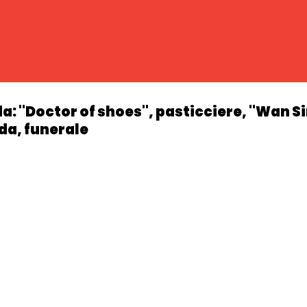
a: "Doctor of shoes", pasticciere, "Wan Si
ada, funerale