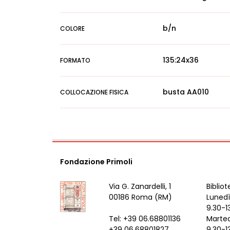
b/n
COLORE
135:24x36
FORMATO
busta AA010
COLLOCAZIONE FISICA
Fondazione Primoli
Via G. Zanardelli, 1
Bibliot
00186 Roma (RM)
Lunedì
9.30-1
Tel: +39 06.68801136
Marted
+39 06.68801827
9.30-1