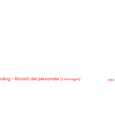
ing - Ritratti del personale
(2 immagini)
VEDI