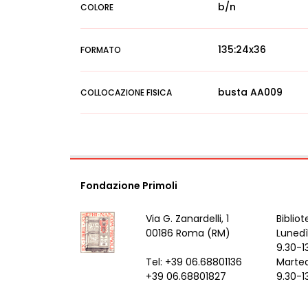
b/n
COLORE
135:24x36
FORMATO
busta AA009
COLLOCAZIONE FISICA
Fondazione Primoli
Via G. Zanardelli, 1
Bibliot
00186 Roma (RM)
Lunedì
9.30-1
Tel: +39 06.68801136
Marted
+39 06.68801827
9.30-1