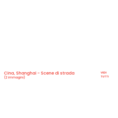
Cina, Shanghai - Scene di strada
VEDI
TUTTI
(2 immagini)