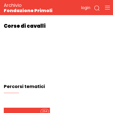
Archivio
login
Fondazione Primoli
Corse di cavalli
Percorsi tematici
254