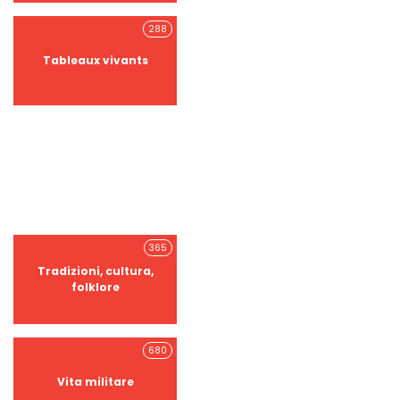
288
Tableaux vivants
365
Tradizioni, cultura,
folklore
680
Vita militare