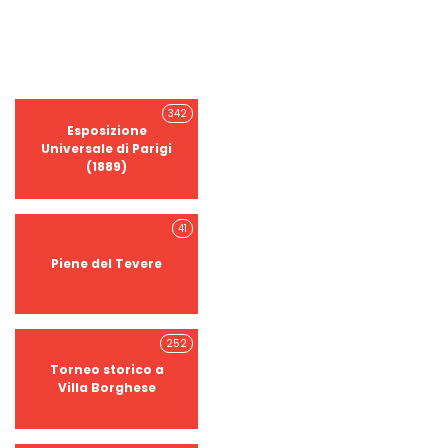
342
Esposizione
Universale di Parigi
(1889)
41
Piene del Tevere
252
Torneo storico a
Villa Borghese