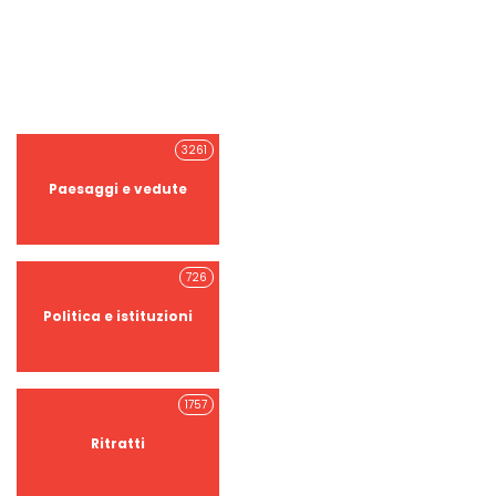
3261
Paesaggi e vedute
726
Politica e istituzioni
1757
Ritratti