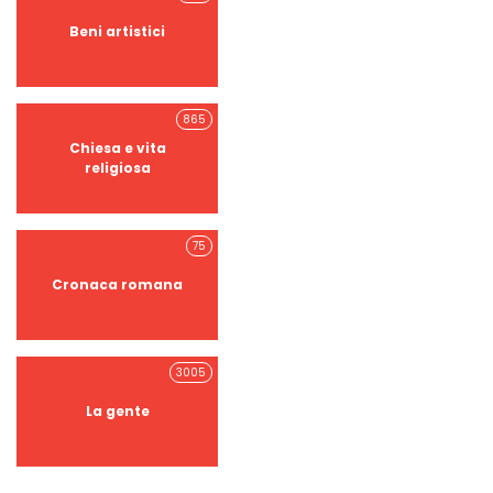
Beni artistici
865
Chiesa e vita
religiosa
75
Cronaca romana
3005
La gente