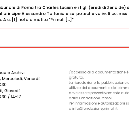
ibunale di Roma tra Charles Lucien e i figli (eredi di Zenaide) s
principe Alessandro Torlonia e su ipoteche varie. 8 cc. mss
 A c. [1] nota a matita "Primoli […]".
eca e Archivi
L'accesso alla documentazione è l
gratuito.
, Mercoledì, Venerdì:
La riproduzione, la pubblicazione 
3.30
utilizzo dei documenti e delle im
ì, Giovedì:
deve essere preventivamente auto
3.30 / 14-17
dalla Fondazione Primoli.
Per informazioni e autorizzazioni s
a info@fondazioneprimoli.it