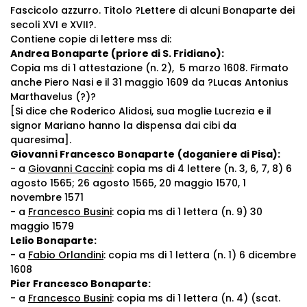
Fascicolo azzurro. Titolo
?Lettere di alcuni Bonaparte dei
secoli XVI e XVII?.
Contiene copie di lettere mss di:
Andrea Bonaparte (priore di S. Fridiano):
Copia ms di 1 attestazione (n. 2), 5 marzo 1608. Firmato
anche Piero Nasi e il 31 maggio 1609 da ?Lucas Antonius
Marthavelus (?)?
[Si dice che Roderico Alidosi, sua moglie Lucrezia e il
signor Mariano hanno la dispensa dai cibi da
quaresima].
Giovanni Francesco Bonaparte
(doganiere di Pisa):
- a
Giovanni Caccini
: copia ms di 4 lettere (n. 3, 6, 7, 8) 6
agosto 1565; 26 agosto 1565, 20 maggio 1570, 1
novembre 1571
- a
Francesco Busini
: copia ms di 1 lettera (n. 9) 30
maggio 1579
Lelio Bonaparte:
- a
Fabio Orlandini
: copia ms di 1 lettera (n. 1) 6 dicembre
1608
Pier Francesco Bonaparte:
- a
Francesco Busini
: copia ms di 1 lettera (n. 4) (scat.