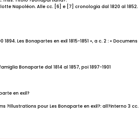
cc. mss. Titolo ?Bonapartiana?.
otte Napoléon. Alle cc. [6] e [7] cronologia dal 1820 al 1852.
«90 1894.
Les Bonapartes en exil 1815-1851 », a c. 2 : « Documens 
famiglia Bonaparte dal 1814 al 1857, poi 1897-1901
arte en exil?
s ?Illustrations pour Les Bonaparte en exil?: all?interno 3 cc.