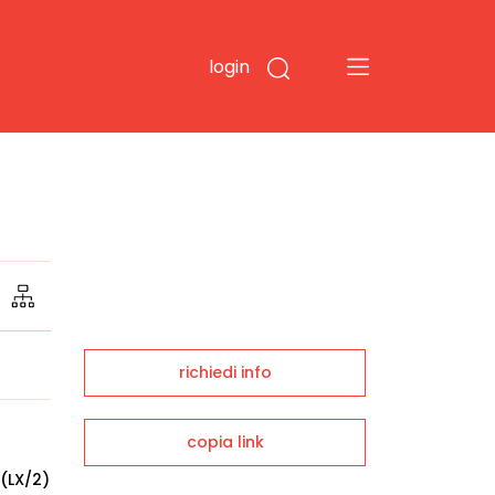
login
richiedi info
copia link
 (LX/2)