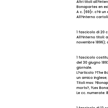
Altri titoli all?int
Bonapartes en exi
A c. [69]r. c?è un 
All?interno carto
1 fascicolo di 20 
All?interno titoli:
novembre 1896); a 
1 fascicolo costit
del 30 giugno 1893
giornale.
L?articolo ?The B
un amico inglese;
Titoli mss: ?Bonap
morts?, ?Les Bona
Le cc. numerate:
8