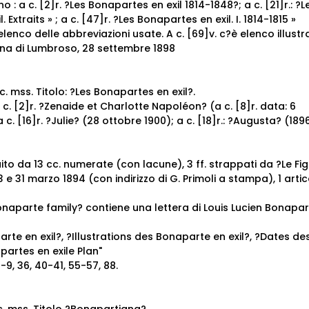
erno : a c. [2]r. ?Les Bonapartes en exil 1814-1848?; a c. [21]r.: ?L
l.
Extraits » ; a c. [47]r. ?Les Bonapartes en exil. I. 1814-1815 »
elenco delle abbreviazioni usate. A c. [69]v. c?è elenco illustra
lina di Lumbroso, 28 settembre 1898
cc. mss.
Titolo: ?Les Bonapartes en exil?.
 a c. [2]r. ?Zenaide et Charlotte Napoléon? (a c. [8]r. data: 6
c. [16]r. ?Julie? (28 ottobre 1900); a c. [18]r.: ?Augusta? (189
uito da 13 cc. numerate (con lacune), 3 ff. strappati da ?Le Fi
 e 31 marzo 1894 (con indirizzo di G. Primoli a stampa), 1 artic
onaparte family? contiene una lettera di Louis Lucien Bonapar
arte en exil?, ?Illustrations des Bonaparte en exil?, ?Dates de
partes en exile Plan"
-9, 36, 40-41, 55-57, 88.