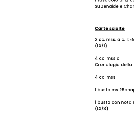
1 fascicolo di 12 
Su Zenaide e Charl
Carte sciolte
2 cc. mss. a c. 1: 
(LX/1)
4 cc. mss c
Cronologia della 
4 cc. mss
1 busta ms ?Bonap
1 busta con nota m
(LX/3)