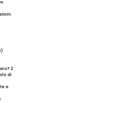
es
zioni.
6)
garo? 2
olo di
te a
s