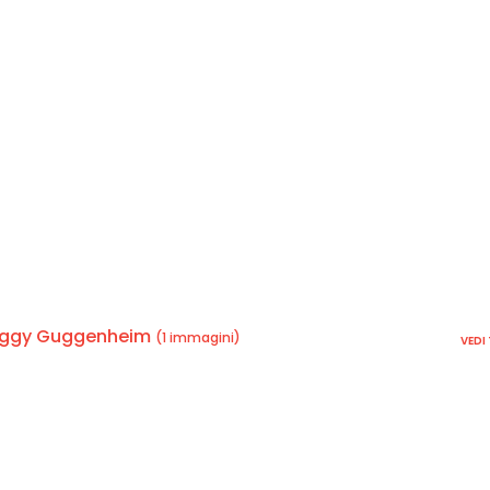
 Peggy Guggenheim
(1 immagini)
VEDI