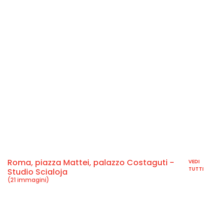
Roma, piazza Mattei, palazzo Costaguti -
VEDI
TUTTI
Studio Scialoja
(21 immagini)