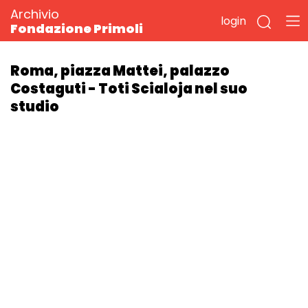
Archivio
login
Fondazione Primoli
Roma, piazza Mattei, palazzo
Costaguti - Toti Scialoja nel suo
studio