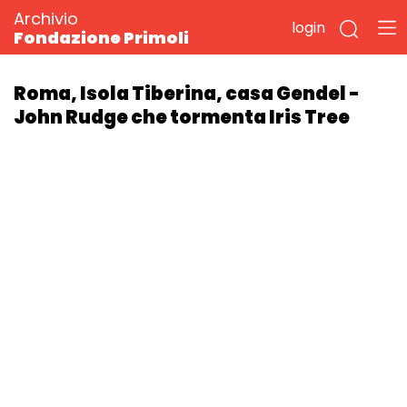
Archivio
login
Fondazione Primoli
Roma, Isola Tiberina, casa Gendel -
John Rudge che tormenta Iris Tree