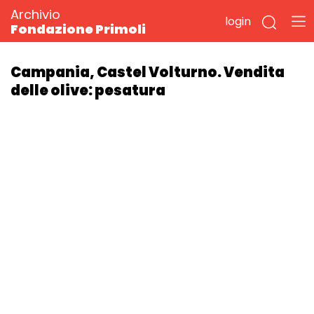
Archivio
login
Fondazione Primoli
Campania, Castel Volturno. Vendita
delle olive: pesatura