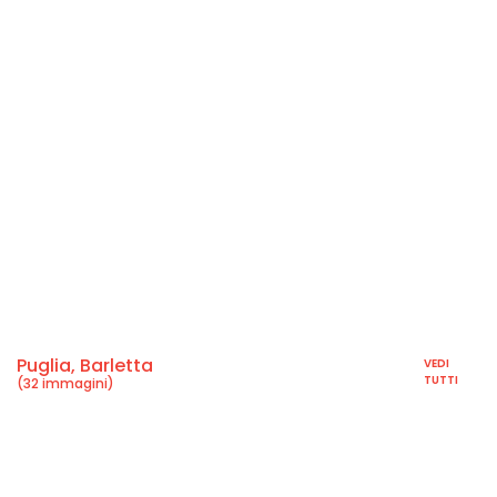
Puglia, Barletta
VEDI
TUTTI
(32 immagini)