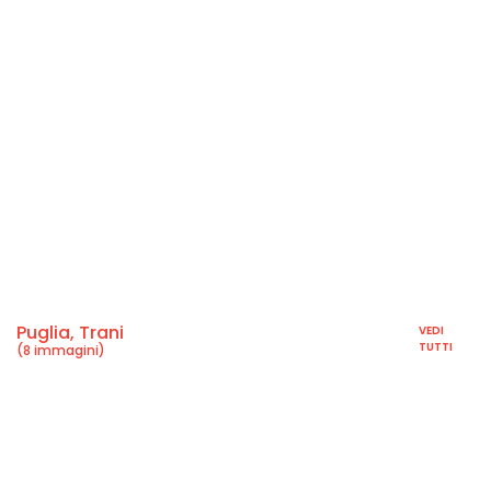
Puglia, Trani
VEDI
TUTTI
(8 immagini)