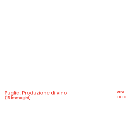
Puglia. Produzione di vino
VEDI
TUTTI
(15 immagini)