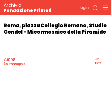
Archivio
login
Fondazione Primoli
Roma, piazza Collegio Romano, Studio
Gendel - Micormosaico della Piramide
CI008
VEDI
TUTTI
(19 immagini)