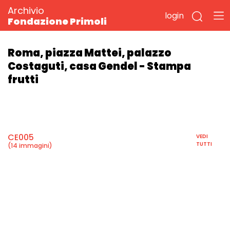
Archivio
login
Fondazione Primoli
Roma, piazza Mattei, palazzo
Costaguti, casa Gendel - Stampa
frutti
CE005
VEDI
TUTTI
(14 immagini)