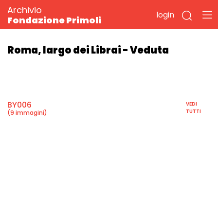
Archivio
login
Fondazione Primoli
Roma, largo dei Librai - Veduta
BY006
VEDI
TUTTI
(9 immagini)