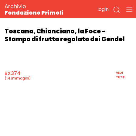
Archivio
login
Fondazione Primoli
Toscana, Chianciano, la Foce -
Stampa di frutta regalato dei Gendel
BX374
VEDI
TUTTI
(14 immagini)