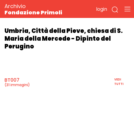
Archivio
login
Fondazione Primoli
Umbria, Città della Pieve, chiesa di S.
Maria della Mercede - Dipinto del
Perugino
BT007
VEDI
TUTTI
(31 immagini)