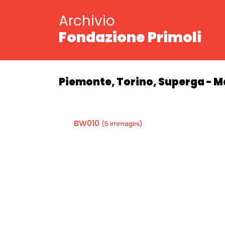
Archivio
Fondazione Primoli
Piemonte, Torino, Superga - Mar
BW010
(5 immagini)