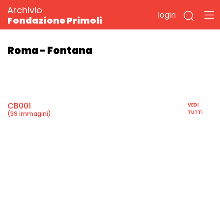
Archivio
login
Fondazione Primoli
Roma - Fontana
CB001
VEDI
TUTTI
(39 immagini)