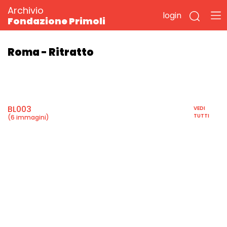
Archivio
login
Fondazione Primoli
Roma - Ritratto
BL003
VEDI
TUTTI
(6 immagini)