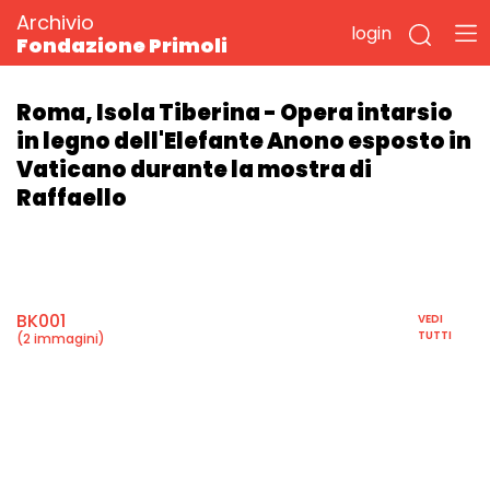
Archivio
login
Fondazione Primoli
Roma, Isola Tiberina - Opera intarsio
in legno dell'Elefante Anono esposto in
Vaticano durante la mostra di
Raffaello
BK001
VEDI
TUTTI
(2 immagini)