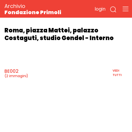
Archivio
login
Fondazione Primoli
Roma, piazza Mattei, palazzo
Costaguti, studio Gendel - Interno
BE002
VEDI
TUTTI
(2 immagini)