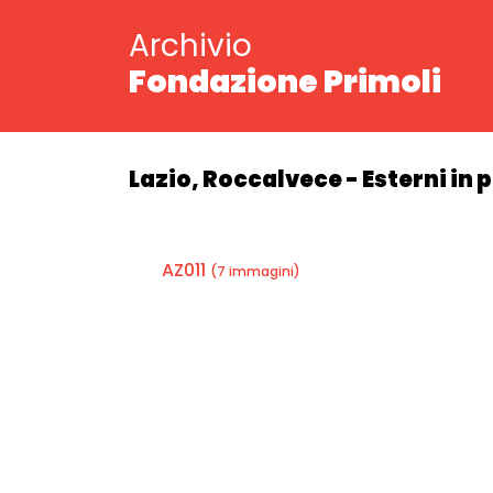
Archivio
Fondazione Primoli
Lazio, Roccalvece - Esterni in 
AZ011
(7 immagini)