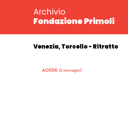
Archivio
Fondazione Primoli
Venezia, Torcello - Ritratto
AO006
(6 immagini)