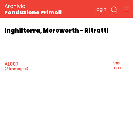
Archivio
login
Fondazione Primoli
Inghilterra, Mereworth - Ritratti
AL007
VEDI
TUTTI
(2 immagini)