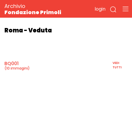
Archivio
login
Fondazione Primoli
Roma - Veduta
BQ001
VEDI
TUTTI
(10 immagini)