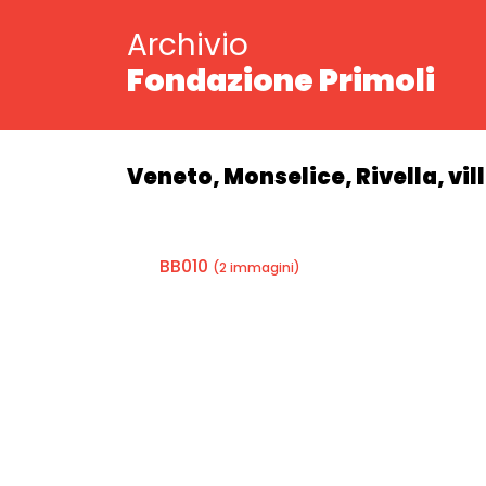
Archivio
Fondazione Primoli
Veneto, Monselice, Rivella, vill
BB010
(2 immagini)