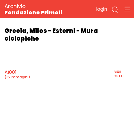
Archivio
login
Fondazione Primoli
Grecia, Milos - Esterni - Mura
ciclopiche
AI001
VEDI
TUTTI
(15 immagini)