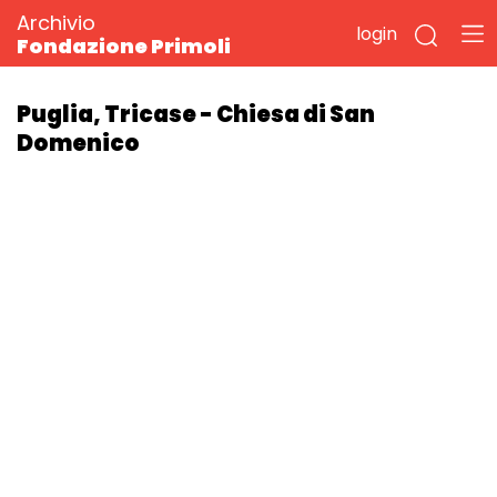
Archivio
login
Fondazione Primoli
Puglia, Tricase - Chiesa di San
Domenico