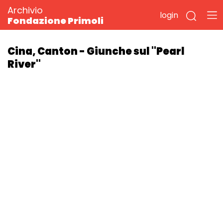
Archivio
login
Fondazione Primoli
Cina, Canton - Giunche sul "Pearl
River"