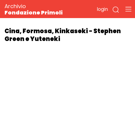
Archivio
login
Fondazione Primoli
Cina, Formosa, Kinkaseki - Stephen
Green e Yuteneki