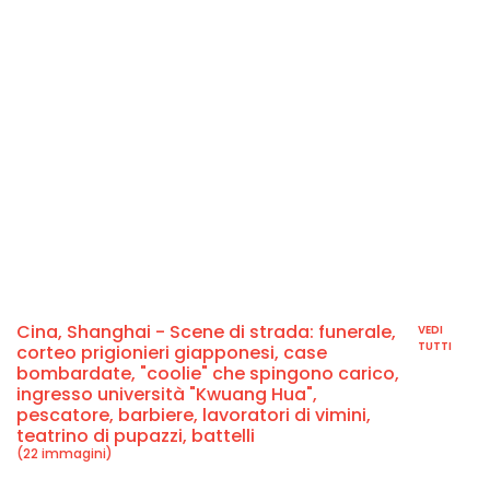
Cina, Shanghai - Scene di strada: funerale,
VEDI
TUTTI
corteo prigionieri giapponesi, case
bombardate, "coolie" che spingono carico,
ingresso università "Kwuang Hua",
pescatore, barbiere, lavoratori di vimini,
teatrino di pupazzi, battelli
(22 immagini)