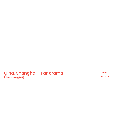
Cina, Shanghai - Panorama
VEDI
TUTTI
(1 immagini)