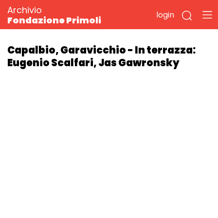
Archivio
login
Fondazione Primoli
Capalbio, Garavicchio - In terrazza:
Eugenio Scalfari, Jas Gawronsky