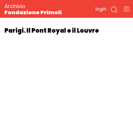
Archivio
login
Fondazione Primoli
Parigi. Il Pont Royal e il Louvre