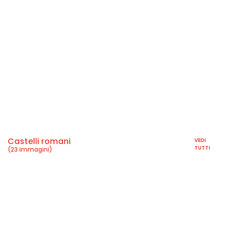
Castelli romani
VEDI
TUTTI
(23 immagini)