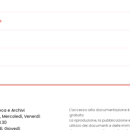
e
eca e Archivi
L'accesso alla documentazione è l
gratuito.
, Mercoledì, Venerdì:
La riproduzione, la pubblicazione 
3.30
utilizzo dei documenti e delle im
ì, Giovedì: